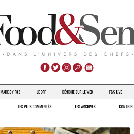
Aller
au
MADE BY F&S
LE OFF
DÉNICHÉ SUR LE WEB
F&S LIVE
contenu
CHEFS & ACTUALITÉS
LES PLUS COMMENTÉS
LES ARCHIVES
CONTRIB
UNE POULE SUR UN MUR
DE 2007 À 2015
À LA PETITE CUILLÈRE
DEPUIS 2016