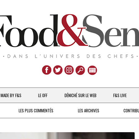
Aller
au
MADE BY F&S
LE OFF
DÉNICHÉ SUR LE WEB
F&S LIVE
contenu
CHEFS & ACTUALITÉS
LES PLUS COMMENTÉS
LES ARCHIVES
CONTRIB
UNE POULE SUR UN MUR
DE 2007 À 2015
À LA PETITE CUILLÈRE
DEPUIS 2016