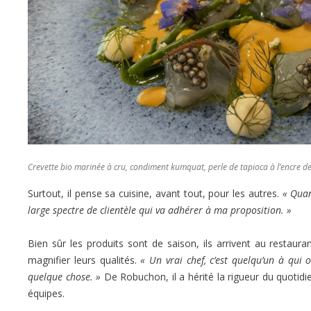
Crevette bio marinée à cru, condiment kumquat, perle de tapioca à l’encre de
Surtout, il pense sa cuisine, avant tout, pour les autres.
« Quan
large spectre de clientèle qui va adhérer à ma proposition. »
Bien sûr les produits sont de saison, ils arrivent au restauran
magnifier leurs qualités.
« Un vrai chef, c’est quelqu’un à qui
quelque chose. »
De Robuchon, il a hérité la rigueur du quotidie
équipes.