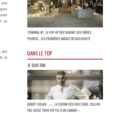
é aux
lques
inier
et un
TERMINAL #1 - LE POP-UP RESTAURANT DES FRÈRES
POURCEL - LES PREMIÈRES IMAGES EN EXCLUSIVITÉ.
, des
DANS LE TOP
de la
JE SUIS FAN
BENOÎT VIOLIER … « … LA CUISINE DÉSTRUCTURÉE, CELA N’A
PAS CASSÉ TROIS PATTES À UN CANARD «