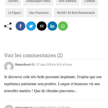
Anvers
Dominique Crenn
Icon Adward
L'Atelier
Le Figaro
San Francisco
World's 50 Best Restaurants
Voir les commentaires (2)
Hemschoot
dit:
27 mai 2024 à 14 h 43 min
Je découvre cette très belle personne inspirante. J'espère que son
expérience parisienne sera positive. Longue et heureuse vie aux
nouvelles mariées ! Que de chemins parcourus...
alainraye
dit:
9 octobre 2021 à 1 h 57 min