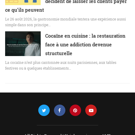
décident de laisser les clients payer
ce qu’ils peuvent
Le 26 août 2026, la gastronomie mondiale tentera une expérience aussi
simple dans son principe…
Cocaïne en cuisine : la restauration
face à une addiction devenue
structurelle
La cocaïne n’est plus cantonnée aux nuits parisiennes, aux tables
festives ou à quelques établissements…