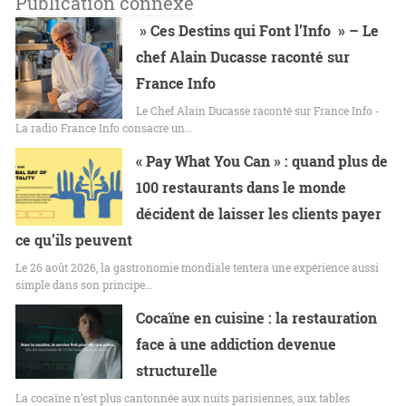
Publication connexe
» Ces Destins qui Font l’Info » – Le
chef Alain Ducasse raconté sur
France Info
Le Chef Alain Ducasse raconté sur France Info -
La radio France Info consacre un…
« Pay What You Can » : quand plus de
100 restaurants dans le monde
décident de laisser les clients payer
ce qu’ils peuvent
Le 26 août 2026, la gastronomie mondiale tentera une expérience aussi
simple dans son principe…
Cocaïne en cuisine : la restauration
face à une addiction devenue
structurelle
La cocaïne n’est plus cantonnée aux nuits parisiennes, aux tables