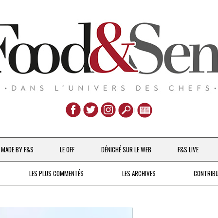
Aller
au
MADE BY F&S
LE OFF
DÉNICHÉ SUR LE WEB
F&S LIVE
contenu
CHEFS & ACTUALITÉS
LES PLUS COMMENTÉS
LES ARCHIVES
CONTRIB
UNE POULE SUR UN MUR
DE 2007 À 2015
À LA PETITE CUILLÈRE
DEPUIS 2016