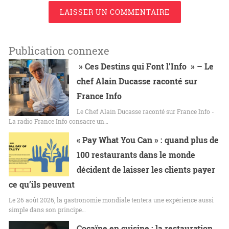
LAISSER UN COMMENTAIRE
Publication connexe
» Ces Destins qui Font l’Info » – Le
chef Alain Ducasse raconté sur
France Info
Le Chef Alain Ducasse raconté sur France Info -
La radio France Info consacre un…
« Pay What You Can » : quand plus de
100 restaurants dans le monde
décident de laisser les clients payer
ce qu’ils peuvent
Le 26 août 2026, la gastronomie mondiale tentera une expérience aussi
simple dans son principe…
Cocaïne en cuisine : la restauration