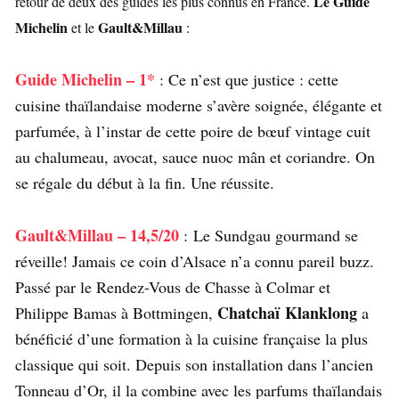
Le Guide
retour de deux des guides les plus connus en France.
Michelin
Gault&Millau
et le
:
Guide Michelin –
1*
: Ce n’est que justice : cette
cuisine thaïlandaise moderne s’avère soignée, élégante et
parfumée, à l’instar de cette poire de bœuf vintage cuit
au chalumeau, avocat, sauce nuoc mân et coriandre. On
se régale du début à la fin. Une réussite.
Gault&Millau – 14,5/20
: Le Sundgau gourmand se
réveille! Jamais ce coin d’Alsace n’a connu pareil buzz.
Passé par le Rendez-Vous de Chasse à Colmar et
Chatchaï
Klanklong
Philippe Bamas à Bottmingen,
a
bénéficié d’une formation à la cuisine française la plus
classique qui soit. Depuis son installation dans l’ancien
Tonneau d’Or, il la combine avec les parfums thaïlandais