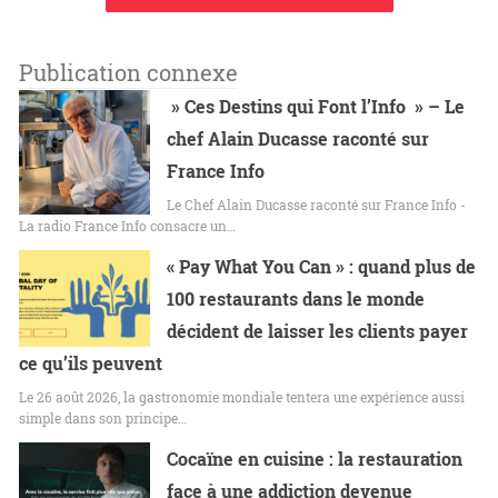
Publication connexe
» Ces Destins qui Font l’Info » – Le
chef Alain Ducasse raconté sur
France Info
Le Chef Alain Ducasse raconté sur France Info -
La radio France Info consacre un…
« Pay What You Can » : quand plus de
100 restaurants dans le monde
décident de laisser les clients payer
ce qu’ils peuvent
Le 26 août 2026, la gastronomie mondiale tentera une expérience aussi
simple dans son principe…
Cocaïne en cuisine : la restauration
face à une addiction devenue