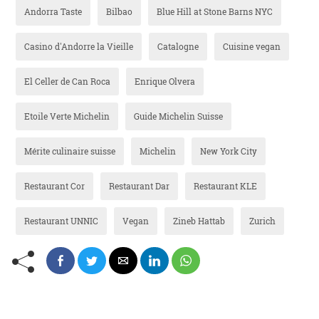
Andorra Taste
Bilbao
Blue Hill at Stone Barns NYC
Casino d'Andorre la Vieille
Catalogne
Cuisine vegan
El Celler de Can Roca
Enrique Olvera
Etoile Verte Michelin
Guide Michelin Suisse
Mérite culinaire suisse
Michelin
New York City
Restaurant Cor
Restaurant Dar
Restaurant KLE
Restaurant UNNIC
Vegan
Zineb Hattab
Zurich