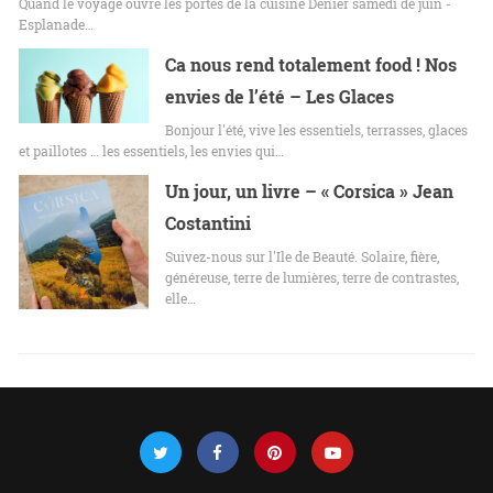
Quand le voyage ouvre les portes de la cuisine Denier samedi de juin -
Esplanade…
Ca nous rend totalement food ! Nos
envies de l’été – Les Glaces
Bonjour l'été, vive les essentiels, terrasses, glaces
et paillotes … les essentiels, les envies qui…
Un jour, un livre – « Corsica » Jean
Costantini
Suivez-nous sur l'Ile de Beauté. Solaire, fière,
généreuse, terre de lumières, terre de contrastes,
elle…