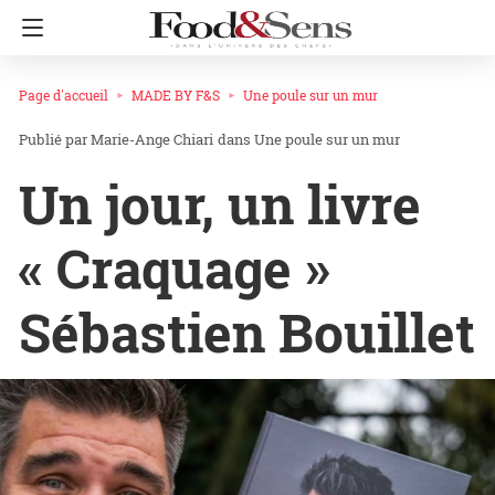
Page d'accueil
MADE BY F&S
Une poule sur un mur
Marie-Ange Chiari
dans
Une poule sur un mur
Un jour, un livre
« Craquage »
Sébastien Bouillet