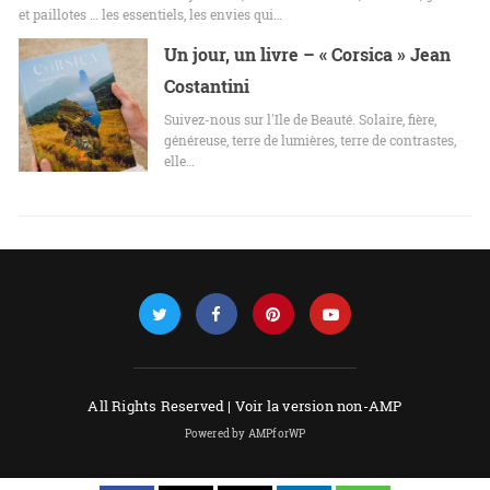
et paillotes … les essentiels, les envies qui…
Un jour, un livre – « Corsica » Jean
Costantini
Suivez-nous sur l'Ile de Beauté. Solaire, fière,
généreuse, terre de lumières, terre de contrastes,
elle…
All Rights Reserved |
Voir la version non-AMP
Powered by AMPforWP