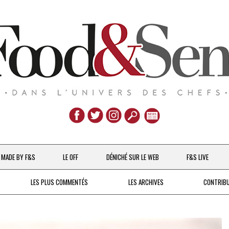
Aller
au
MADE BY F&S
LE OFF
DÉNICHÉ SUR LE WEB
F&S LIVE
contenu
CHEFS & ACTUALITÉS
LES PLUS COMMENTÉS
LES ARCHIVES
CONTRIB
UNE POULE SUR UN MUR
DE 2007 À 2015
À LA PETITE CUILLÈRE
DEPUIS 2016