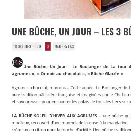
UNE BÛCHE, UN JOUR – LES 3 
18 OCTOBRE 2020
0
MADE BY F&S
Une Bûche, Un Jour –
Le Boulanger de La tour 
agrumes », « Or noir au chocolat », « Bûche Glacée »
Agrumes, chocolat, marrons… Cette année, Le Boulanger de La
pure tradition pâtissière française et imaginées par le Chef 
et savoureuses pour enchanter les palais de tous les becs sucrés
LA BÛCHE SOLEIL D’HIVER AUX AGRUMES
– une bûche qui f
moelleux, recouvert d’une marmelade intense à la mandarine, a
crémeux au citron pour la touche d’acidité. Une bûche tradition