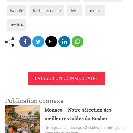
Famille
hachette cuisine
livre
recettes
Tunisie
LAISSER UN COMMENTAIRE
Publication connexe
Monaco – Notre sélection des
meilleures tables du Rocher
De la pizza d'auteur aux 3 étoiles, du rooftop à la