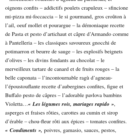
oignons confits – addictifs poulets crapuleux – sfincione
mi-pizza mi-foccaccia – le si gourmand, gros croûton à
l’ail, oeuf mollet et pourargue – la démoniaque recette
de Pasta et pesto d’artichaut et câpre d’Armando comme
à Pantelleria – les classiques savoureux gnocchi de
potimarron et beurre de sauge – les explosifs beignets
d’olives – les divins fondants au chocolat – le
merveilleux tartare de canard et de fruits rouges – la
belle caponata – l’incontournable ragù d’agneau-
l’époustouflante recette d’aubergines confites, figue et
Buffalo pesto de câpres – l’adorable pavlova bambins
Violetta…
« Les légumes rois, mariages rapido »
,
asperges et fraises rôties, carottes au cumin et sirop
d’érable – chou-fleur rôti aux épices – tomates confites.
« Condiments »,
poivres, gamasio, sauces, pestos,