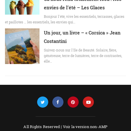
envies de l’été – Les Glaces
Bonjour l'été, vive les essentiels, terrasses, glaces
et paillotes … les essentiels, les envies qui…
Un jour, un livre – « Corsica » Jean
Costantini
Suivez-nous sur l'Ile de Beauté. Solaire, fière,
généreuse, terre de lumières, terre de contrastes,
elle…
All Rights Reserved |
Voir la version non-AMP