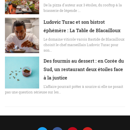
De la pizza d'auteur aux 3 étoiles, du rooftop à la
brasserie de légende :…
Ludovic Turac et son bistrot
éphémère : La Table de Blacailloux
Le domaine viticole varois Bastide de Blacailloux
choisit le chef marseillais Ludovic Turac pour
son…
Des fourmis au dessert : en Corée du
Sud, un restaurant deux étoiles face
à la justice
L’affaire pourrait prêter à sourire si elle ne posait
pas une question sérieuse sur les…