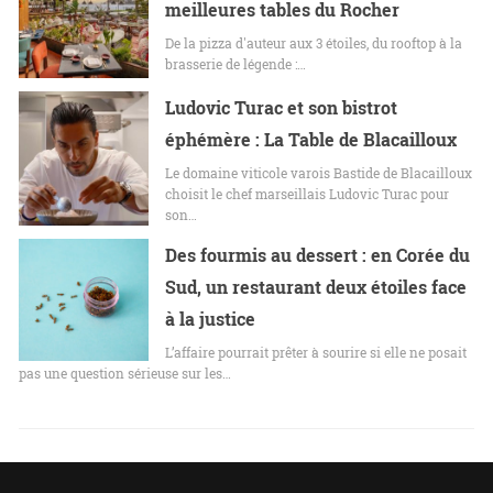
meilleures tables du Rocher
De la pizza d'auteur aux 3 étoiles, du rooftop à la
brasserie de légende :…
Ludovic Turac et son bistrot
éphémère : La Table de Blacailloux
Le domaine viticole varois Bastide de Blacailloux
choisit le chef marseillais Ludovic Turac pour
son…
Des fourmis au dessert : en Corée du
Sud, un restaurant deux étoiles face
à la justice
L’affaire pourrait prêter à sourire si elle ne posait
pas une question sérieuse sur les…