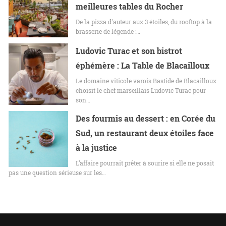
meilleures tables du Rocher
De la pizza d'auteur aux 3 étoiles, du rooftop à la
brasserie de légende :…
Ludovic Turac et son bistrot
éphémère : La Table de Blacailloux
Le domaine viticole varois Bastide de Blacailloux
choisit le chef marseillais Ludovic Turac pour
son…
Des fourmis au dessert : en Corée du
Sud, un restaurant deux étoiles face
à la justice
L’affaire pourrait prêter à sourire si elle ne posait
pas une question sérieuse sur les…