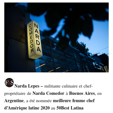
Narda Lepes –
militante culinaire et chef-
Narda Comedor
Buenos Aires
propriétaire de
à
, en
Argentine
meilleure femme chef
, a été nommée
d’Amérique latine 2020
50Best Latina
au