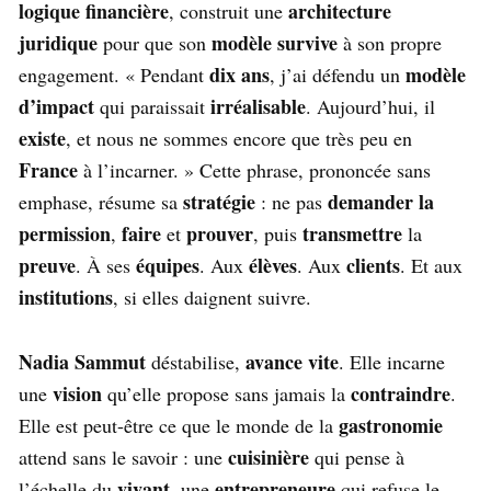
logique financière
architecture
, construit une
juridique
modèle
survive
pour que son
à son propre
dix ans
modèle
engagement. « Pendant
, j’ai défendu un
d’impact
irréalisable
qui paraissait
. Aujourd’hui, il
existe
, et nous ne sommes encore que très peu en
France
à l’incarner. » Cette phrase, prononcée sans
stratégie
demander la
emphase, résume sa
: ne pas
permission
faire
prouver
transmettre
,
et
, puis
la
preuve
équipes
élèves
clients
. À ses
. Aux
. Aux
. Et aux
institutions
, si elles daignent suivre.
Nadia Sammut
avance vite
déstabilise,
. Elle incarne
vision
contraindre
une
qu’elle propose sans jamais la
.
gastronomie
Elle est peut-être ce que le monde de la
cuisinière
attend sans le savoir : une
qui pense à
vivant
entrepreneure
l’échelle du
, une
qui refuse le