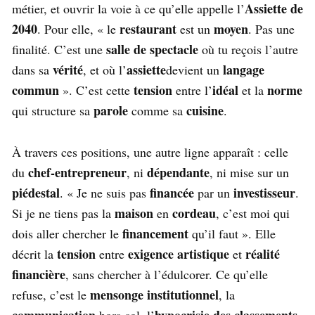
Assiette de
métier, et ouvrir la voie à ce qu’elle appelle l’
2040
restaurant
moyen
. Pour elle, « le
est un
. Pas une
salle de spectacle
finalité. C’est une
où tu reçois l’autre
vérité
assiette
langage
dans sa
, et où l’
devient un
commun
tension
idéal
norme
». C’est cette
entre l’
et la
parole
cuisine
qui structure sa
comme sa
.
À travers ces positions, une autre ligne apparaît : celle
chef-entrepreneur
dépendante
du
, ni
, ni mise sur un
piédestal
financée
investisseur
. « Je ne suis pas
par un
.
maison
cordeau
Si je ne tiens pas la
en
, c’est moi qui
financement
dois aller chercher le
qu’il faut ». Elle
tension
exigence artistique
réalité
décrit la
entre
et
financière
, sans chercher à l’édulcorer. Ce qu’elle
mensonge institutionnel
refuse, c’est le
, la