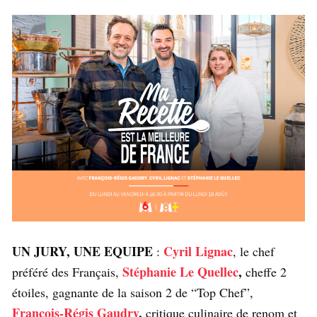
UN JURY, UNE EQUIPE
Cyril Lignac
:
, le chef
Stéphanie Le Quellec
,
préféré des Français,
cheffe 2
étoiles, gagnante de la saison 2 de “Top Chef”,
François-Régis Gaudry
,
critique culinaire de renom et