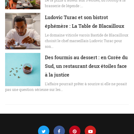
brasserie de légende :…
Ludovic Turac et son bistrot
éphémère : La Table de Blacailloux
Le domaine viticole varois Bastide de Blacailloux
choisit le chef marseillais Ludovic Turac pour
son…
Des fourmis au dessert : en Corée du
Sud, un restaurant deux étoiles face
à la justice
L’affaire pourrait prêter à sourire si elle ne posait
pas une question sérieuse sur les…