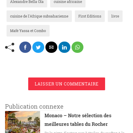
Alexandre Bella Ola
cuisine africaine
cuisine de l'Afrique subsaharienne
First Editions
livre
Mafé Yassa et Combo
LAISSER UN COMMENTAIRE
Publication connexe
Monaco – Notre sélection des
meilleures tables du Rocher
De la pizza d'auteur aux 3 étoiles, du rooftop à la