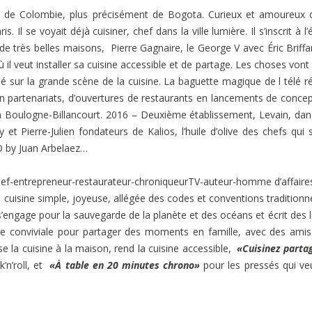
 de Colombie, plus précisément de Bogota. Curieux et amoureux 
 Il se voyait déjà cuisiner, chef dans la ville lumière. Il s’inscrit à l’
e très belles maisons,
Pierre Gagnaire,
le George V avec Éric Briffa
 il veut installer sa
cuisine accessible et de partage. Les choses
vont
é sur la grande scène de la cuisine. La baguette magique de l télé ré
en partenariats, d’ouvertures de restaurants en lancements de concept
à Boulogne-Billancourt. 2016 – Deuxième établissement, Levain, dan
et Pierre-Julien fondateurs de Kalios, l’huile d’olive des chefs qui 
BIO by Juan Arbelaez…
 chef-entrepreneur-restaurateur-chroniqueurTV-auteur-homme d’affaire
e cuisine simple, joyeuse, allégée des codes et conventions traditionne
s’engage pour la sauvegarde de la planète et des océans et écrit des l
ère conviviale pour partager des moments en famille, avec des amis.
 la cuisine à la maison, rend la cuisine accessible,
«Cuisinez parta
’n’roll, et
«À table en 20 minutes chrono»
pour les pressés qui ve