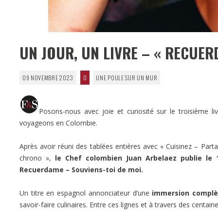
UN JOUR, UN LIVRE – « RECUER
09 NOVEMBRE 2023
0
UNE POULE SUR UN MUR
Posons-nous avec joie et curiosité sur le troisième li
voyageons en Colombie.
Après avoir réuni des tablées entières avec « Cuisinez – Part
chrono »,
le Chef colombien Juan Arbelaez publie le
Recuerdame – Souviens-toi de moi.
Un titre en espagnol annonciateur d’une
immersion complè
savoir-faire culinaires. Entre ces lignes et à travers des centain