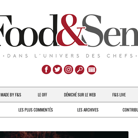
Aller
au
MADE BY F&S
LE OFF
DÉNICHÉ SUR LE WEB
F&S LIVE
contenu
CHEFS & ACTUALITÉS
LES PLUS COMMENTÉS
LES ARCHIVES
CONTRIB
UNE POULE SUR UN MUR
DE 2007 À 2015
À LA PETITE CUILLÈRE
DEPUIS 2016