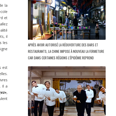
de la
école
rd et
allez
alité
s, il
s les
APRÈS AVOIR AUTORISÉ LA RÉOUVERTURE DES BARS ET
signe
RESTAURANTS, LA CHINE IMPOSE À NOUVEAU LA FERMETURE
CAR DANS CERTAINES RÉGIONS L'ÉPIDÉMIE REPREND
s est
lles.
ivres
 Il a
gez»
,
ulent