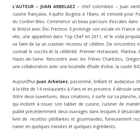
L’AUTEUR – JUAN ARBELAEZ
– chef colombien – Juan vient
cuisine française, il quitte Bogota à 18ans, et s’envole pour Paris.
du Cordon Bleu. Commence un beau parcours d’escales dans d
le Bristol avec Éric Frechon. Il prolonge son escale en France où
vite, une apparition dans Top Chef en 2011, et le voilà propuls
va faire de lui un cuisinier reconnu et célèbre. De rencontres 
connait le succès et la célébrité. P
remier restaurant,
Plantxa, 
Hauts-de-Seine. Rencontre avec
les Frères Chantzios, Grégory 
une
collaboration avec
une bouteille d’huile d’olive, la cuvée 
Aujourd’hui
Juan Arbelaez
, passionné, brillant et audacieux
à la tête de 14 restaurants à Paris et en province. il déroule un
Entre deux ouvertures, deux créations, il surfe sur sa planche, 
qui incitent à nouer son tablier de cuisine, cuisiner de mani
publié précédemment deux ouvrages dans lesquels il désacralise
livre de recettes pétillantes et gourmandes, furieusement rock
ruiner en quelques minutes et quelques ingrédients.