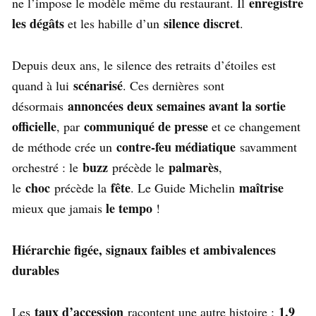
enregistre
ne l’impose le modèle même du restaurant. Il
les dégâts
silence discret
et les habille d’un
.
Depuis deux ans, le silence des retraits d’étoiles est
scénarisé
quand à lui
. Ces dernières sont
annoncées deux semaines avant la sortie
désormais
officielle
communiqué de presse
, par
et ce changement
contre-feu médiatique
de méthode crée un
savamment
buzz
palmarès
orchestré : le
précède le
,
choc
fête
maîtrise
le
précède la
. Le Guide Michelin
le tempo
mieux que jamais
!
Hiérarchie figée, signaux faibles et ambivalences
durables
taux d’accession
1,9
Les
racontent une autre histoire :