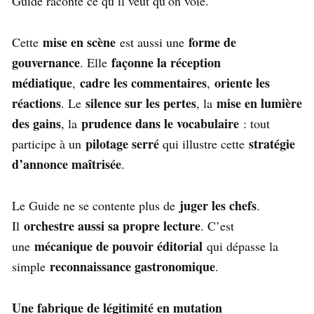
Guide raconte ce qu’il veut qu’on voie.
mise en scène
forme de
Cette
est aussi une
gouvernance
façonne la réception
. Elle
médiatique
cadre les commentaires
oriente les
,
,
réactions
silence sur les pertes
mise en lumière
. Le
, la
des gains
prudence dans le vocabulaire
, la
: tout
pilotage serré
stratégie
participe à un
qui illustre cette
d’annonce maîtrisée
.
juger les chefs
Le Guide ne se contente plus de
.
orchestre aussi sa propre lecture
Il
. C’est
mécanique de pouvoir éditorial
une
qui dépasse la
reconnaissance gastronomique
simple
.
Une fabrique de légitimité en mutation