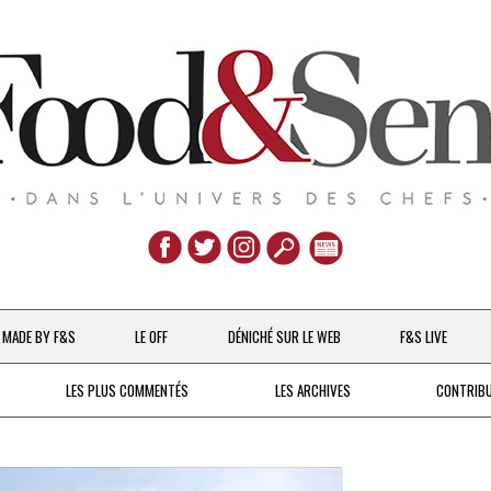
Aller
au
MADE BY F&S
LE OFF
DÉNICHÉ SUR LE WEB
F&S LIVE
contenu
CHEFS & ACTUALITÉS
LES PLUS COMMENTÉS
LES ARCHIVES
CONTRIB
UNE POULE SUR UN MUR
DE 2007 À 2015
À LA PETITE CUILLÈRE
DEPUIS 2016