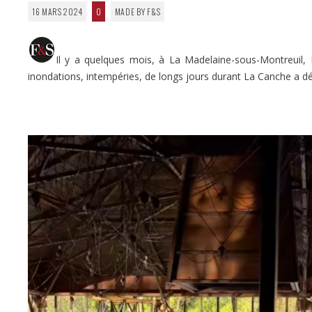
16 MARS 2024
0
MADE BY F&S
Il y a quelques mois, à La Madelaine-sous-Montreuil,
inondations, intempéries, de longs jours durant La Canche a dé