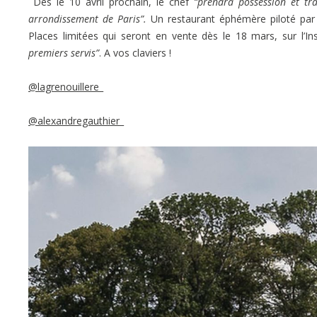
Dès le 10 avril prochain, le chef
“prendra possession et t
arrondissement de Paris”.
Un restaurant éphémère piloté par 
Places limitées qui seront en vente dès le 18 mars, sur l’In
premiers servis”
. A vos claviers !
@lagrenouillere_
@alexandregauthier_