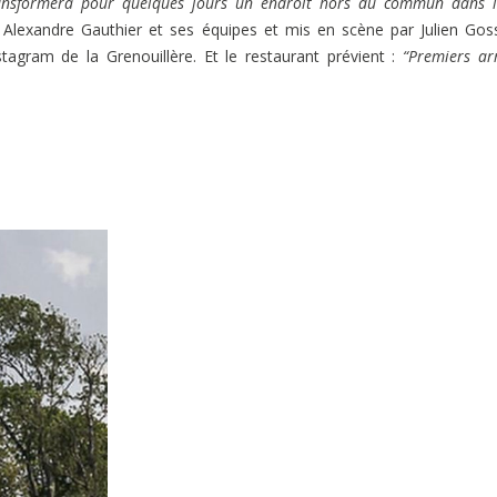
ransformera pour quelques jours un endroit hors du commun dans 
Alexandre Gauthier et ses équipes et mis en scène par Julien Goss
stagram de la Grenouillère. Et le restaurant prévient :
“Premiers arr