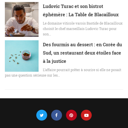
Ludovic Turac et son bistrot
éphémère : La Table de Blacailloux
Le domaine viticole varois Bastide de Blacailloux
choisit le chef marseillais Ludovic Turac pour
son…
Des fourmis au dessert : en Corée du
Sud, un restaurant deux étoiles face
à la justice
L’affaire pourrait prêter à sourire si elle ne posait
pas une question sérieuse sur les…