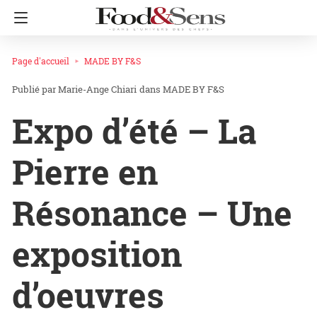
Page d'accueil
MADE BY F&S
Marie-Ange Chiari
dans
MADE BY F&S
Expo d’été – La
Pierre en
Résonance – Une
exposition
d’oeuvres