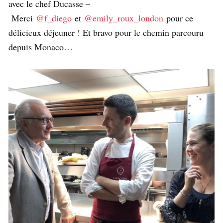
avec le chef Ducasse –
Merci
@f_diego
et
@emily_roux_london
pour ce
délicieux déjeuner ! Et bravo pour le chemin parcouru
depuis Monaco…