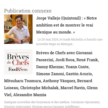
Publication connexe
Jorge Vallejo (Quintonil) : « Notre
ambition est de montrer le vrai
Mexique au monde. »
Le 20 mai 2026, le Guide Michelin a franchi une
nouvelle étape au Mexique…
Brèves de Chefs avec Giovanni
Passerini, Jordi Roca, René Frank,
Danny Khezzar, Yoann Conte,
Simone Zanoni, Gastón Acurio,
Mitsuharu Tsumura, Anthony Vásquez, Bernard
Loiseau, Christophe Michalak, Marcel Ravin, Glenn
Viel, Alexandre Mazzia
Quelques nouvelles des fourneaux et des médias. Certaines réjouissent,
d’autres interrogent, d’autres encore laissent indifférent.…