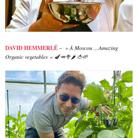
DAVID HEMMERLÉ
–
» À Moscou …Amazing
Organic vegetables
« 🍆🥕🥦🌶 🍅🌱