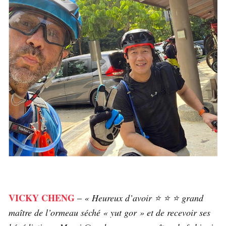
VICKY CHENG
–
« Heureux d’avoir ⭐️ ⭐️ ⭐️ grand
maître de l’ormeau séché « yut gor » et de recevoir ses