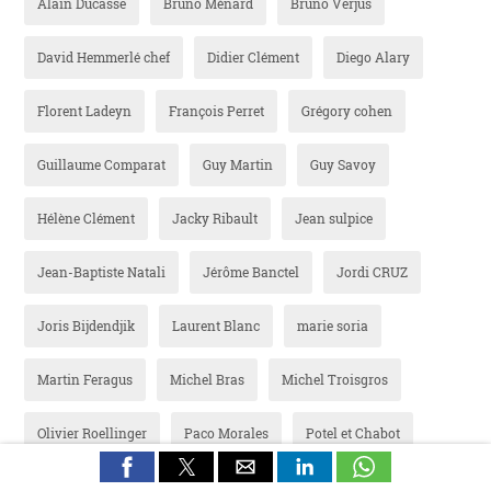
Alain Ducasse
Bruno Ménard
Bruno Verjus
David Hemmerlé chef
Didier Clément
Diego Alary
Florent Ladeyn
François Perret
Grégory cohen
Guillaume Comparat
Guy Martin
Guy Savoy
Hélène Clément
Jacky Ribault
Jean sulpice
Jean-Baptiste Natali
Jérôme Banctel
Jordi CRUZ
Joris Bijdendjik
Laurent Blanc
marie soria
Martin Feragus
Michel Bras
Michel Troisgros
Olivier Roellinger
Paco Morales
Potel et Chabot
remy lefebvre
Ritz Paris
Vicky Cheng