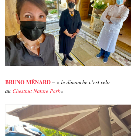
BRUNO MÉNARD
–
« le dimanche c’est vélo
au
Chestnut Nature Park
«