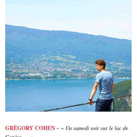
GRÉGORY COHEN
–
« Un sa
medi soir sur le lac de
Genève … «