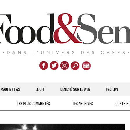
Aller
au
MADE BY F&S
LE OFF
DÉNICHÉ SUR LE WEB
F&S LIVE
contenu
CHEFS & ACTUALITÉS
LES PLUS COMMENTÉS
LES ARCHIVES
CONTRIB
UNE POULE SUR UN MUR
DE 2007 À 2015
À LA PETITE CUILLÈRE
DEPUIS 2016