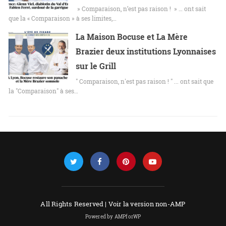
» Comparaison, n’est pas raison ! » … ont sait
que la « Comparaison » à ses limites,…
La Maison Bocuse et La Mère
Brazier deux institutions Lyonnaises
sur le Grill
" Comparaison, n'est pas raison ! " ... ont sait que
la "Comparaison" à ses…
All Rights Reserved |
Voir la version non-AMP
Powered by AMPforWP