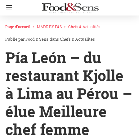
Page d'accueil
MADE BY F&S
Chefs & Actualités
Food & Sens
dans
Chefs & Actualités
Pía León – du
restaurant Kjolle
à Lima au Pérou –
élue Meilleure
chef femme