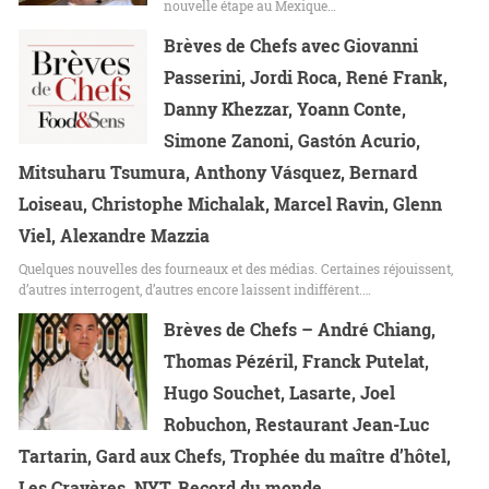
nouvelle étape au Mexique…
Brèves de Chefs avec Giovanni
Passerini, Jordi Roca, René Frank,
Danny Khezzar, Yoann Conte,
Simone Zanoni, Gastón Acurio,
Mitsuharu Tsumura, Anthony Vásquez, Bernard
Loiseau, Christophe Michalak, Marcel Ravin, Glenn
Viel, Alexandre Mazzia
Quelques nouvelles des fourneaux et des médias. Certaines réjouissent,
d’autres interrogent, d’autres encore laissent indifférent.…
Brèves de Chefs – André Chiang,
Thomas Pézéril, Franck Putelat,
Hugo Souchet, Lasarte, Joel
Robuchon, Restaurant Jean-Luc
Tartarin, Gard aux Chefs, Trophée du maître d’hôtel,
Les Crayères, NYT, Record du monde,…