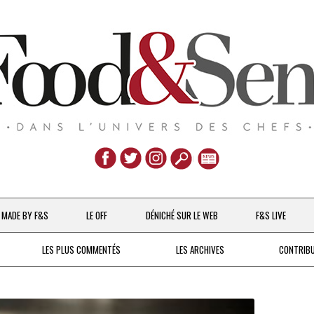
Aller
au
MADE BY F&S
LE OFF
DÉNICHÉ SUR LE WEB
F&S LIVE
contenu
CHEFS & ACTUALITÉS
LES PLUS COMMENTÉS
LES ARCHIVES
CONTRIB
UNE POULE SUR UN MUR
DE 2007 À 2015
À LA PETITE CUILLÈRE
DEPUIS 2016