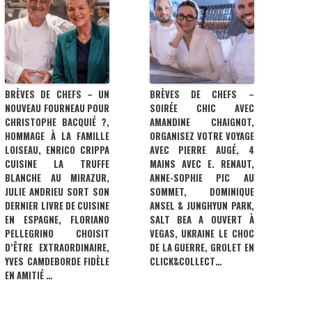
BRÈVES DE CHEFS – UN
BRÈVES DE CHEFS –
NOUVEAU FOURNEAU POUR
SOIRÉE CHIC AVEC
CHRISTOPHE BACQUIÉ ?,
AMANDINE CHAIGNOT,
HOMMAGE À LA FAMILLE
ORGANISEZ VOTRE VOYAGE
LOISEAU, ENRICO CRIPPA
AVEC PIERRE AUGÉ, 4
CUISINE LA TRUFFE
MAINS AVEC E. RENAUT,
BLANCHE AU MIRAZUR,
ANNE-SOPHIE PIC AU
JULIE ANDRIEU SORT SON
SOMMET, DOMINIQUE
DERNIER LIVRE DE CUISINE
ANSEL & JUNGHYUN PARK,
EN ESPAGNE, FLORIANO
SALT BEA A OUVERT À
PELLEGRINO CHOISIT
VEGAS, UKRAINE LE CHOC
D’ÊTRE EXTRAORDINAIRE,
DE LA GUERRE, GROLET EN
YVES CAMDEBORDE FIDÈLE
CLICK&COLLECT…
EN AMITIÉ …