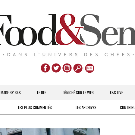
Aller
au
MADE BY F&S
LE OFF
DÉNICHÉ SUR LE WEB
F&S LIVE
contenu
CHEFS & ACTUALITÉS
LES PLUS COMMENTÉS
LES ARCHIVES
CONTRIB
UNE POULE SUR UN MUR
DE 2007 À 2015
À LA PETITE CUILLÈRE
DEPUIS 2016