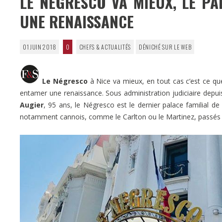
LE NÉGRESCO VA MIEUX, LE PA
UNE RENAISSANCE
01 JUIN 2018
0
CHEFS & ACTUALITÉS
DÉNICHÉ SUR LE WEB
Le Négresco
à Nice va mieux, en tout cas c’est ce qu
entamer une renaissance. Sous administration judiciaire depuis
Augier
, 95 ans, le Négresco est le dernier palace familial d
notamment cannois, comme le Carlton ou le Martinez, passés s