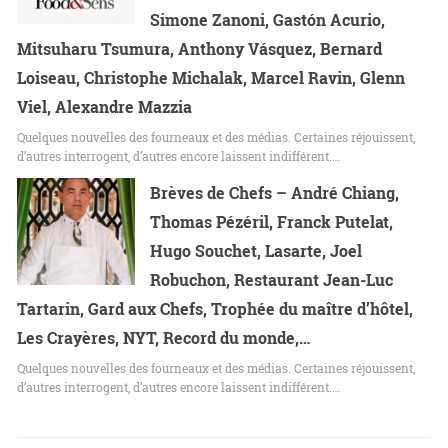
Simone Zanoni, Gastón Acurio,
Mitsuharu Tsumura, Anthony Vásquez, Bernard
Loiseau, Christophe Michalak, Marcel Ravin, Glenn
Viel, Alexandre Mazzia
Quelques nouvelles des fourneaux et des médias. Certaines réjouissent,
d’autres interrogent, d’autres encore laissent indifférent.…
Brèves de Chefs – André Chiang,
Thomas Pézéril, Franck Putelat,
Hugo Souchet, Lasarte, Joel
Robuchon, Restaurant Jean-Luc
Tartarin, Gard aux Chefs, Trophée du maître d’hôtel,
Les Crayères, NYT, Record du monde,…
Quelques nouvelles des fourneaux et des médias. Certaines réjouissent,
d’autres interrogent, d’autres encore laissent indifférent.…