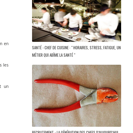
on en
SANTÉ - CHEF DE CUISINE : " HORAIRES, STRESS, FATIGUE, UN
MÉTIER QUI ABÎME LA SANTÉ "
s les
t un
RECRUTEMENT - LA GÉNÉRATION DES CHEFS D’AUJOURD’HUI