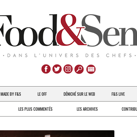
Aller
au
MADE BY F&S
LE OFF
DÉNICHÉ SUR LE WEB
F&S LIVE
contenu
CHEFS & ACTUALITÉS
LES PLUS COMMENTÉS
LES ARCHIVES
CONTRIB
UNE POULE SUR UN MUR
DE 2007 À 2015
À LA PETITE CUILLÈRE
DEPUIS 2016