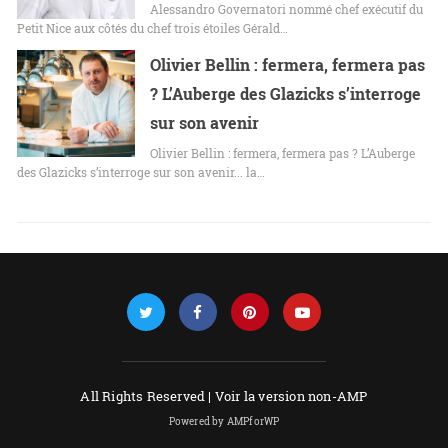
Alessandro Governatori nommé chef exécutif du
Petit Nice aux côtés du chef trois étoiles Gérald…
Olivier Bellin : fermera, fermera pas
? L’Auberge des Glazicks s’interroge
sur son avenir
Olivier Bellin : fermera, fermera pas ? L’Auberge
des Glazicks s’interroge sur son avenir... la…
All Rights Reserved |
Voir la version non-AMP
Powered by AMPforWP