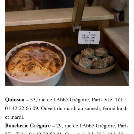
Quinsou –
33, rue de l’Abbé-Grégoire, Paris VIe. Tél. :
01 42 22 66 09. Ouvert du mardi au samedi, fermé lundi
et mardi.
Boucherie Grégoire –
29, rue de l’Abbé-Grégoire, Paris
VIe. Tél. : 01 42 22 58 41. Ouvert de 9 h 30 à 19 h 30