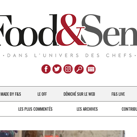
Aller
au
MADE BY F&S
LE OFF
DÉNICHÉ SUR LE WEB
F&S LIVE
contenu
CHEFS & ACTUALITÉS
LES PLUS COMMENTÉS
LES ARCHIVES
CONTRIB
UNE POULE SUR UN MUR
DE 2007 À 2015
À LA PETITE CUILLÈRE
DEPUIS 2016