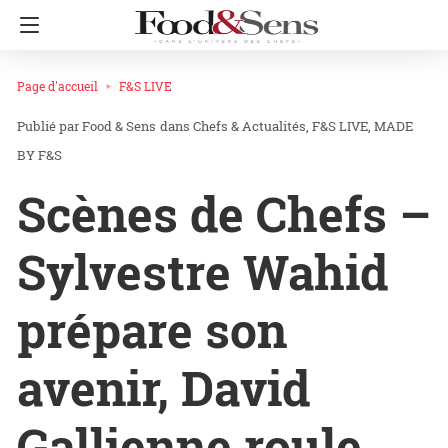
Page d'accueil
F&S LIVE
Food & Sens
dans
Chefs & Actualités
F&S LIVE
MADE
BY F&S
Scènes de Chefs –
Sylvestre Wahid
prépare son
avenir, David
Gallienne roule