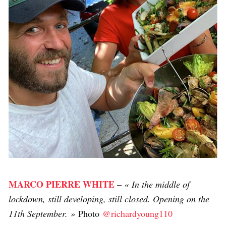
MARCO PIERRE WHITE
–
« In the middle of
lockdown, still developing, still closed. Opening on the
11th September. »
Photo
@richardyoung110