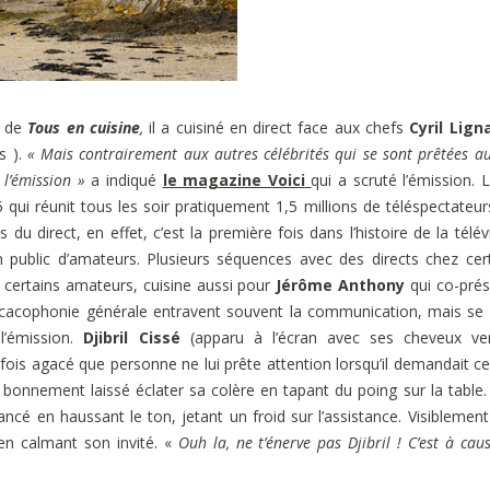
ar de
Tous en cuisine
,
il a cuisiné en direct face aux chefs
Cyril Lign
s ).
« Mais contrairement aux autres célébrités qui se sont prêtées au
 l’émission »
a indiqué
le magazine Voici
qui a scruté l’émission. 
qui réunit tous les soir pratiquement 1,5 millions de téléspectateur
 du direct, en effet, c’est la première fois dans l’histoire de la télév
un public d’amateurs. Plusieurs séquences avec des directs chez cer
e certains amateurs, cuisine aussi pour
Jérôme Anthony
qui co-pré
t cacophonie générale entravent souvent la communication, mais se
l’émission.
Djibril Cissé
(apparu à l’écran avec ses cheveux ver
s fois agacé que personne ne lui prête attention lorsqu’il demandait ce 
t bonnement laissé éclater sa colère
en tapant du poing sur la table
l lancé en haussant le ton, jetant un froid sur l’assistance. Visiblement
en calmant son invité. «
Ouh la, ne t’énerve pas Djibril !
C’est à cau