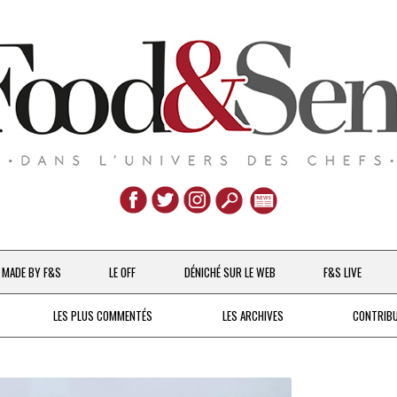
Aller
au
MADE BY F&S
LE OFF
DÉNICHÉ SUR LE WEB
F&S LIVE
contenu
CHEFS & ACTUALITÉS
LES PLUS COMMENTÉS
LES ARCHIVES
CONTRIB
UNE POULE SUR UN MUR
DE 2007 À 2015
À LA PETITE CUILLÈRE
DEPUIS 2016