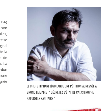
 USA)
s son
lles,
cette
ginal
de la
is de
». La
ordon
mmune
ignée
LE CHEF STÉPHANE JÉGO LANCE UNE PÉTITION ADRESSÉE À
BRUNO LE MAIRE : " DÉCRÉTEZ L’ÉTAT DE CATASTROPHE
NATURELLE SANITAIRE "