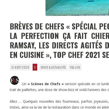
BRÈVES DE CHEFS « SPÉCIAL P
LA PERFECTION ÇA FAIT CHIE
RAMSAY, LES DIRECTS AGITÉS 
EN CUISINE », TOP CHEF 2021 S
31 AOÛT 2020
0
CHEFS & ACTUALITÉS
F&S LIVE
Un
« Scènes de Chefs »
version spéciale en ce lund
trait de paillettes, une dose de show-bizz et voilà l’univers des 
Allez … Quelques nouvelles des fourneaux, parfois joyeuses, p
tristes, ainsi va la vie de la restauration dans ce monde en plei