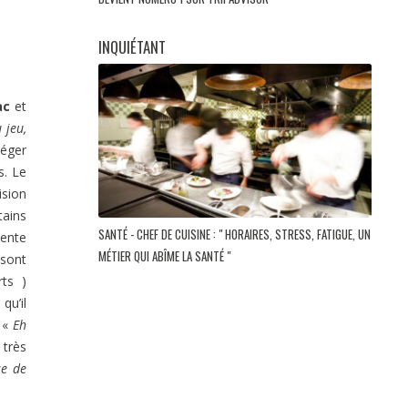
INQUIÉTANT
ac
et
 jeu,
Léger
s. Le
ision
tains
SANTÉ - CHEF DE CUISINE : " HORAIRES, STRESS, FATIGUE, UN
sente
MÉTIER QUI ABÎME LA SANTÉ "
 sont
ts )
qu’il
. «
Eh
 très
se de