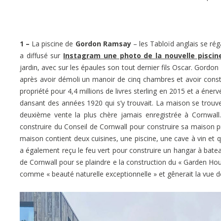
1 –
La piscine de
Gordon Ramsay
– les Tabloïd anglais se rég
a diffusé sur
Instagram une photo de la nouvelle piscin
jardin, avec sur les épaules son tout dernier fils Oscar. Gord
après avoir démoli un manoir de cinq chambres et avoir const
propriété pour 4,4 millions de livres sterling en 2015 et a énerv
dansant des années 1920 qui s’y trouvait. La maison se trouve su
deuxième vente la plus chère jamais enregistrée à Cornwall.
construire du Conseil de Cornwall pour construire sa maison p
maison contient deux cuisines, une piscine, une cave à vin et q
a également reçu le feu vert pour construire un hangar à bat
de Cornwall pour se plaindre e la construction du « Garden Hou
comme « beauté naturelle exceptionnelle » et gênerait la vue d