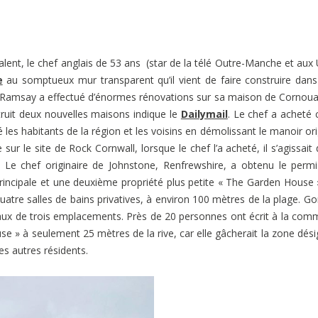
alent, le chef anglais de 53 ans (star de la télé Outre-Manche et aux
e
au somptueux mur transparent qu’il vient de faire construire dan
on Ramsay a effectué d’énormes rénovations sur sa maison de Cornouai
ruit deux nouvelles maisons indique le
Dailymail
. Le chef a acheté 
é les habitants de la région et les voisins en démolissant le manoir ori
r le site de Rock Cornwall, lorsque le chef l’a acheté, il s’agissait 
 Le chef originaire de Johnstone, Renfrewshire, a obtenu le perm
rincipale et une deuxième propriété plus petite « The Garden House 
uatre salles de bains privatives, à environ 100 mètres de la plage. G
eaux de trois emplacements. Près de 20 personnes ont écrit à la co
se » à seulement 25 mètres de la rive, car elle gâcherait la zone dés
es autres résidents.