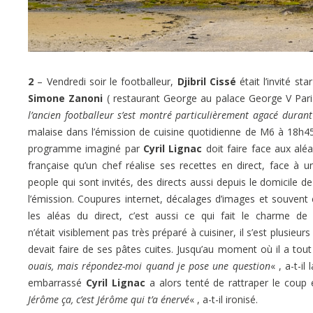
2
– Vendredi soir le footballeur,
Djibril Cissé
était l’invité st
Simone Zanoni
( restaurant George au palace George V Pari
l’ancien footballeur s’est montré particulièrement agacé durant
malaise dans l’émission de cuisine quotidienne de M6 à 18h45 
programme imaginé par
Cyril Lignac
doit faire face aux aléas
française qu’un chef réalise ses recettes en direct, face à 
people qui sont invités, des directs aussi depuis le domicile d
l’émission. Coupures internet, décalages d’images et souven
les aléas du direct, c’est aussi ce qui fait le charme de 
n’était
visiblement pas très préparé à cuisiner, il s’est plusieur
devait faire de ses pâtes cuites. Jusqu’au moment
où il a tou
ouais, mais répondez-moi quand je pose une question
« , a-t-i
embarrassé
Cyril Lignac
a alors tenté de rattraper le coup 
Jérôme ça, c’est Jérôme qui t’a énervé
« , a-t-il ironisé.