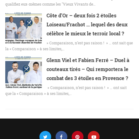
qualifiez eux-mêmes comme les "Vieux Vivants de…
Côte d’Or – deux fois 2 étoiles
Loiseau/Frachot … lequel des deux
célèbre le mieux le terroir local ?
» Comparaison, n’est pas raison ! » … ont sait que
la « Comparaison » à ses limites,…
Glenn Viel et Fabien Ferré – Duel à
couteaux tirés – Qui remportera le
combat des 3 étoiles en Provence ?
» Comparaison, n’est pas raison ! » … ont sait
que la « Comparaison » à ses limites,…