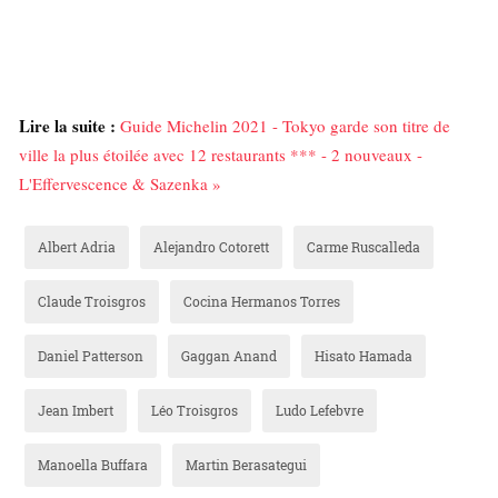
Lire la suite :
Guide Michelin 2021 - Tokyo garde son titre de
ville la plus étoilée avec 12 restaurants *** - 2 nouveaux -
L'Effervescence & Sazenka »
Albert Adria
Alejandro Cotorett
Carme Ruscalleda
Claude Troisgros
Cocina Hermanos Torres
Daniel Patterson
Gaggan Anand
Hisato Hamada
Jean Imbert
Léo Troisgros
Ludo Lefebvre
Manoella Buffara
Martin Berasategui