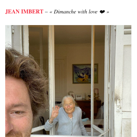
JEAN IMBERT
–
« Dimanche with love ❤️ »