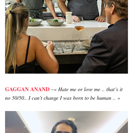
GAGGAN ANAND
–
« Hate me or love me .. that’s it
no 50/50.. I can’t change I was born to be human .. «