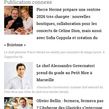
Publication connexe
Pierre Hermé prépare une rentrée
2026 très chargée : nouvelles
boutiques, collaboration pour les
concerts de Céline Dion, mais aussi
avec Sofia Coppola et création du
« Briotone »
Le chef pâtissier Pierre Hermé ne semble pas connaître de temps morts. À
l’approche de…
Le chef Alessandro Governatori
prend du grade au Petit Nice à
Marseille
Alessandro Governatori nommé chef exécutif du
Petit Nice aux côtés du chef trois étoiles Gérald…
Olivier Bellin : fermera, fermera pas
? L’Auberge des Glazicks s’interroge