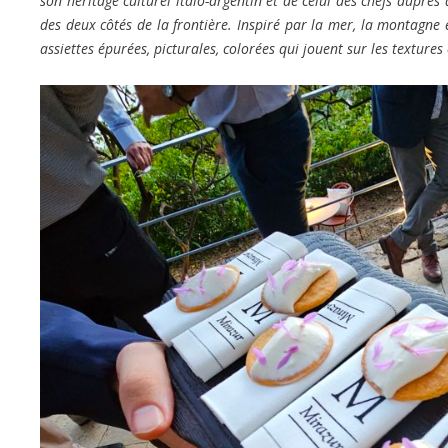
son héritage culturel italo-argentin et de celui des chefs auprès d
des deux côtés de la frontière. Inspiré par la mer, la montagne e
assiettes épurées, picturales, colorées qui jouent sur les textures