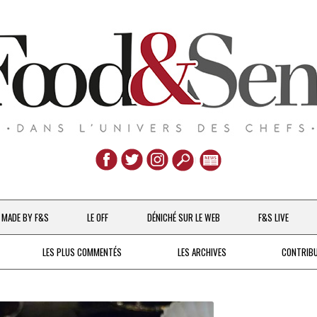
Aller
au
MADE BY F&S
LE OFF
DÉNICHÉ SUR LE WEB
F&S LIVE
contenu
CHEFS & ACTUALITÉS
LES PLUS COMMENTÉS
LES ARCHIVES
CONTRIB
UNE POULE SUR UN MUR
DE 2007 À 2015
À LA PETITE CUILLÈRE
DEPUIS 2016