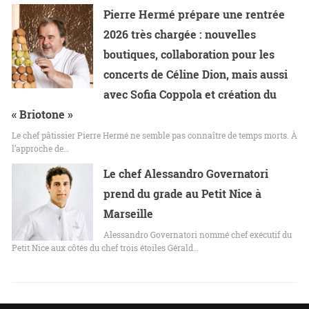
Pierre Hermé prépare une rentrée
2026 très chargée : nouvelles
boutiques, collaboration pour les
concerts de Céline Dion, mais aussi
avec Sofia Coppola et création du
« Briotone »
Le chef pâtissier Pierre Hermé ne semble pas connaître de temps morts. À
l’approche de…
Le chef Alessandro Governatori
prend du grade au Petit Nice à
Marseille
Alessandro Governatori nommé chef exécutif du
Petit Nice aux côtés du chef trois étoiles Gérald…