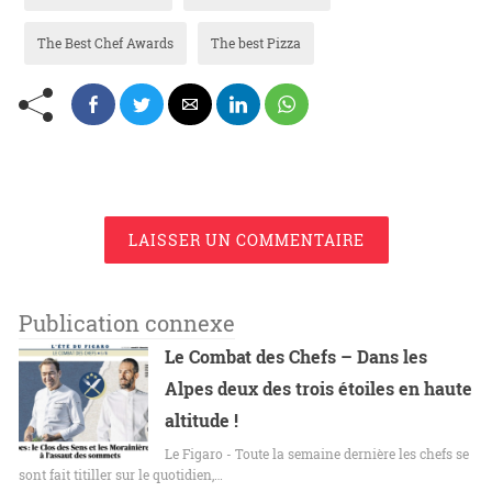
The Best Chef Awards
The best Pizza
LAISSER UN COMMENTAIRE
Publication connexe
Le Combat des Chefs – Dans les
Alpes deux des trois étoiles en haute
altitude !
Le Figaro - Toute la semaine dernière les chefs se
sont fait titiller sur le quotidien,…