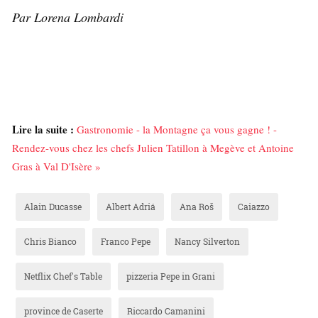
Par Lorena Lombardi
Lire la suite :
Gastronomie - la Montagne ça vous gagne ! -
Rendez-vous chez les chefs Julien Tatillon à Megève et Antoine
Gras à Val D'Isère »
Alain Ducasse
Albert Adriá
Ana Roš
Caiazzo
Chris Bianco
Franco Pepe
Nancy Silverton
Netflix Chef's Table
pizzeria Pepe in Grani
province de Caserte
Riccardo Camanini