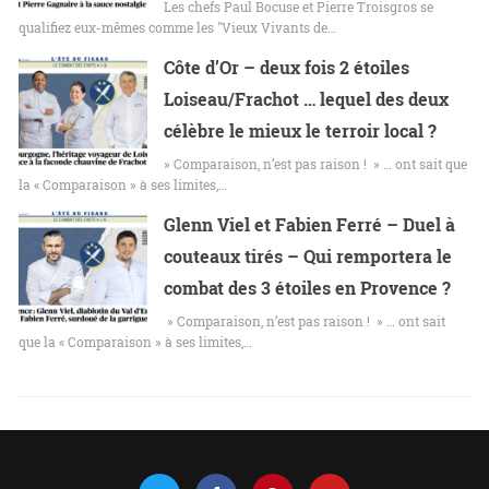
Les chefs Paul Bocuse et Pierre Troisgros se
qualifiez eux-mêmes comme les "Vieux Vivants de…
Côte d’Or – deux fois 2 étoiles
Loiseau/Frachot … lequel des deux
célèbre le mieux le terroir local ?
» Comparaison, n’est pas raison ! » … ont sait que
la « Comparaison » à ses limites,…
Glenn Viel et Fabien Ferré – Duel à
couteaux tirés – Qui remportera le
combat des 3 étoiles en Provence ?
» Comparaison, n’est pas raison ! » … ont sait
que la « Comparaison » à ses limites,…