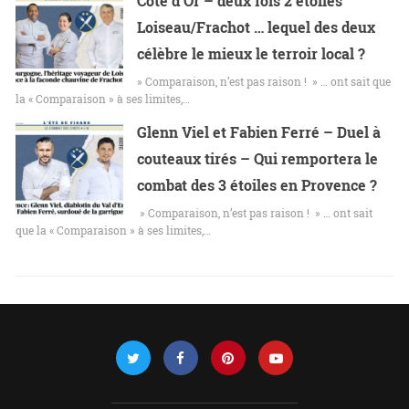
Côte d’Or – deux fois 2 étoiles
Loiseau/Frachot … lequel des deux
célèbre le mieux le terroir local ?
» Comparaison, n’est pas raison ! » … ont sait que
la « Comparaison » à ses limites,…
Glenn Viel et Fabien Ferré – Duel à
couteaux tirés – Qui remportera le
combat des 3 étoiles en Provence ?
» Comparaison, n’est pas raison ! » … ont sait
que la « Comparaison » à ses limites,…