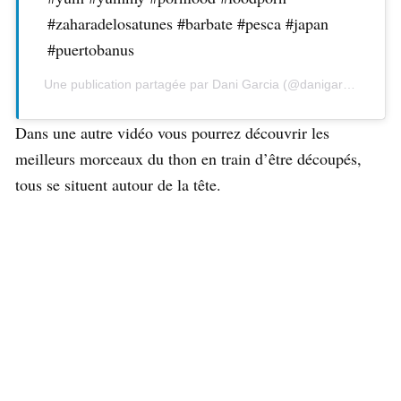
#zaharadelosatunes #barbate #pesca #japan
#puertobanus
Une publication partagée par Dani Garcia (@danigarcia7) le
14
Dans une autre vidéo vous pourrez découvrir les
meilleurs morceaux du thon en train d’être découpés,
tous se situent autour de la tête.