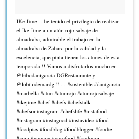
IKe Jime… he tenido el privilegio de realizar
el Ike Jime a un atún rojo salvaje de
almadraba, admirable el trabajo en la
almadraba de Zahara por la calidad y la
excelencia, que pinta tienen los atunes de esta
temporada !! Vamos a disfrutarlos mucho en
@bibodanigarcia DGRestaurante y
@lobitodemardg !! . . #sostenible #danigarcia
#marbella #atun #atunrojo #atunrojosalvaje
#ikejime #chef #chefs #chefstalk
#chefsoninstagram #chefslife #instafood
#instagram #instagood #instavideo #food
#foodpics #foodblog #foodblogger #foodie
#yum #yummy #pornfood #foodporn