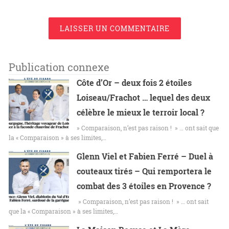
LAISSER UN COMMENTAIRE
Publication connexe
Côte d’Or – deux fois 2 étoiles
Loiseau/Frachot … lequel des deux
célèbre le mieux le terroir local ?
» Comparaison, n’est pas raison ! » … ont sait que
la « Comparaison » à ses limites,…
Glenn Viel et Fabien Ferré – Duel à
couteaux tirés – Qui remportera le
combat des 3 étoiles en Provence ?
» Comparaison, n’est pas raison ! » … ont sait
que la « Comparaison » à ses limites,…