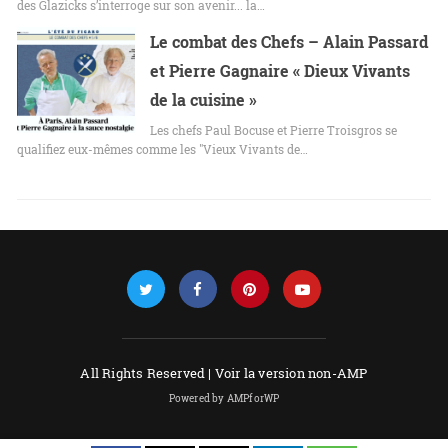
des Glazicks s’interroge sur son avenir... la…
Le combat des Chefs – Alain Passard
et Pierre Gagnaire « Dieux Vivants
de la cuisine »
Les chefs Paul Bocuse et Pierre Troisgros se
qualifiez eux-mêmes comme les "Vieux Vivants de…
All Rights Reserved |
Voir la version non-AMP
Powered by AMPforWP