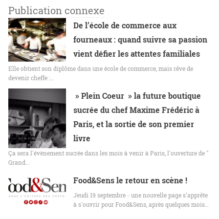
Publication connexe
De l’école de commerce aux
fourneaux : quand suivre sa passion
vient défier les attentes familiales
Elle obtient son diplôme dans une école de commerce, mais rêve de
devenir cheffe :…
» Plein Coeur » la future boutique
sucrée du chef Maxime Frédéric à
Paris, et la sortie de son premier
livre
Ça sera l'évènement sucrée dans les mois à venir à Paris, l'ouverture de "
Grand…
Food&Sens le retour en scène !
Jeudi 19 septembre - une nouvelle page s'apprête
à s'ouvrir pour Food&Sens, après quelques mois…