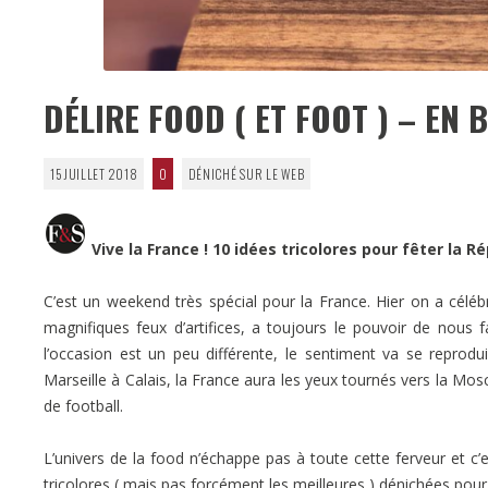
DÉLIRE FOOD ( ET FOOT ) – EN
15 JUILLET 2018
0
DÉNICHÉ SUR LE WEB
Vive la France ! 10 idées tricolores pour fêter la R
C’est un weekend très spécial pour la France. Hier on a célébré
magnifiques feux d’artifices, a toujours le pouvoir de nous f
l’occasion est un peu différente, le sentiment va se reprodu
Marseille à Calais, la France aura les yeux tournés vers la Mo
de football.
L’univers de la food n’échappe pas à toute cette ferveur et c
tricolores ( mais pas forcément les meilleures ) dénichées pour 