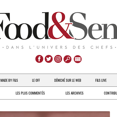
Aller
au
MADE BY F&S
LE OFF
DÉNICHÉ SUR LE WEB
F&S LIVE
contenu
CHEFS & ACTUALITÉS
LES PLUS COMMENTÉS
LES ARCHIVES
CONTRIB
UNE POULE SUR UN MUR
DE 2007 À 2015
À LA PETITE CUILLÈRE
DEPUIS 2016