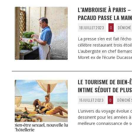
L’AMBROISIE À PARIS 
PACAUD PASSE LA MAI
18 JUILLET 2023
0
DÉNICHÉ 
La presse s’en est fait l’éch
célèbre restaurant trois étoi
L’aubergiste en chef Bernar
Moret ex de l’écurie Ducass
LE TOURISME DE BIEN-
INTIME SÉDUIT DE PLU
15 JUILLET 2023
0
DÉNICHÉ 
L’univers du voyage évolue 
dessinent pour les années à 
meilleure connaissance de s