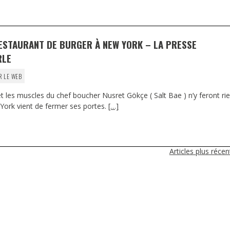
ESTAURANT DE BURGER À NEW YORK – LA PRESSE
RLE
R LE WEB
 et les muscles du chef boucher Nusret Gökçe ( Salt Bae ) n’y feront rie
York vient de fermer ses portes.
[…]
Articles plus réce