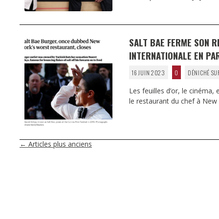
SALT BAE FERME SON R
INTERNATIONALE EN PA
16 JUIN 2023
0
DÉNICHÉ SU
Les feuilles d’or, le cinéma,
le restaurant du chef à New 
NAVIGATION
←
Articles plus anciens
DES
ARTICLES