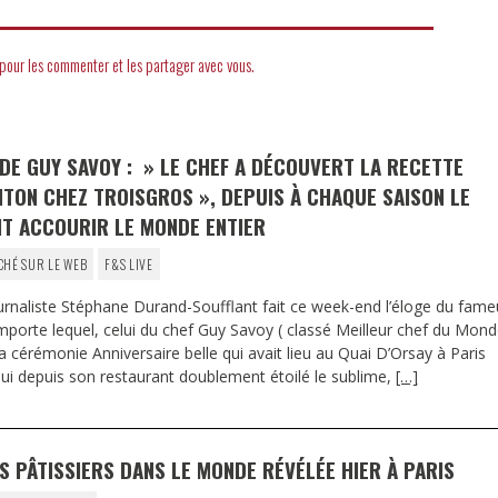
DESTIN DE FEMME
 pour les commenter et les partager avec vous.
V…DE VOYAGE
 DE GUY SAVOY : » LE CHEF A DÉCOUVERT LA RECETTE
ITON CHEZ TROISGROS », DEPUIS À CHAQUE SAISON LE
AIT ACCOURIR LE MONDE ENTIER
CHÉ SUR LE WEB
F&S LIVE
ournaliste Stéphane Durand-Soufflant fait ce week-end l’éloge du fame
’importe lequel, celui du chef Guy Savoy ( classé Meilleur chef du Mon
a cérémonie Anniversaire belle qui avait lieu au Quai D’Orsay à Paris
qui depuis son restaurant doublement étoilé le sublime,
[…]
S PÂTISSIERS DANS LE MONDE RÉVÉLÉE HIER À PARIS