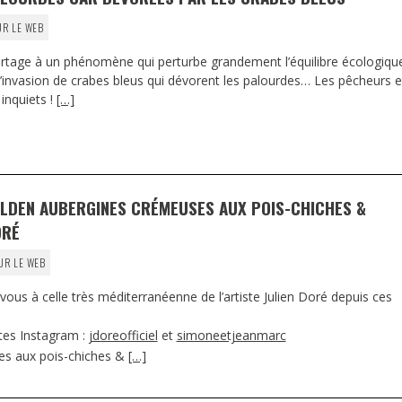
UR LE WEB
rtage à un phénomène qui perturbe grandement l’équilibre écologiqu
, l’invasion de crabes bleus qui dévorent les palourdes… Les pêcheurs e
 inquiets !
[…]
OLDEN AUBERGINES CRÉMEUSES AUX POIS-CHICHES &
ORÉ
UR LE WEB
-vous à celle très méditerranéenne de l’artiste Julien Doré depuis ces
tes Instagram :
jdoreofficiel
et
simoneetjeanmarc
es aux pois-chiches &
[…]