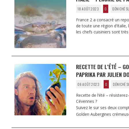
18 AOÛT 2023
0
DÉNICHÉ S
France 2 a consacré un repo
de toute une région d’Italie
les chefs cuisiniers sont très
RECETTE DE L’ÉTÉ – G
PAPRIKA PAR JULIEN D
06 AOÛT 2023
0
DÉNICHÉ S
Recette de l’été – résisterez
Cévennes ?
Suivez le sur ses deux comp
Golden Aubergines crémeus