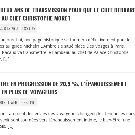
– DEUX ANS DE TRANSMISSION POUR QUE LE CHEF BERNAR
N AU CHEF CHRISTOPHE MORET
SUR LE WEB
F&S LIVE
o aujourd’hui, une page historique se tournera définitivement pour le
les au guide Michelin L’Ambroisie situé place Des Vosges à Paris.
d Pacaud va transmettre le flambeau au chef de Palace Christophe
e,
[…]
ÊTRE EN PROGRESSION DE 20,9 %, L’ÉPANOUISSEMENT
S EN PLUS DE VOYAGEURS
SUR LE WEB
F&S LIVE
constamment, les envies des voyageurs changent, les tendances qui 
venir sont tournées vers l’épanouissement intime, le bien-être, une
ois,
[…]