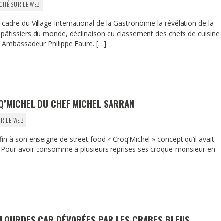
CHÉ SUR LE WEB
e cadre du Village International de la Gastronomie la révélation de la
rs pâtissiers du monde, déclinaison du classement des chefs de cuisine
’ex Ambassadeur Philippe Faure.
[…]
Q’MICHEL DU CHEF MICHEL SARRAN
UR LE WEB
fin à son enseigne de street food « Croq’Michel » concept qu’il avait
s. Pour avoir consommé à plusieurs reprises ses croque-monsieur en
PALOURDES CAR DÉVORÉES PAR LES CRABES BLEUS