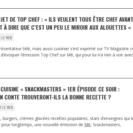
JET DE TOP CHEF : « ILS VEULENT TOUS ÊTRE CHEF AVAN
ST À DIRE QUE C’EST UN PEU LE MIROIR AUX ALOUETTES «
 LE WEB
présentateur télé, mais aussi cuisinier s’est exprimé sur TV Magazine c
d’évoquer l’émission Top Chef sur M6, qui pour lui n’a rien à voir ave
CUISINE « SNACKMASTERS » 1ER ÉPISODE CE SOIR :
N CONTE TROUVERONT-ILS LA BONNE RECETTE ?
R LE WEB
 burgers, crèmes glacées recettes populaires, stars d’enseignes qui l
r pour longtemps, une nouvelle émission de
M6,
Snackmasters,