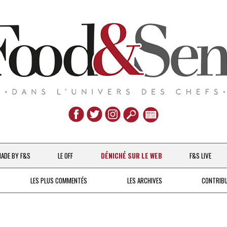
Aller
au
ADE BY F&S
LE OFF
DÉNICHÉ SUR LE WEB
F&S LIVE
contenu
CHEFS & ACTUALITÉS
LES PLUS COMMENTÉS
LES ARCHIVES
CONTRIB
UNE POULE SUR UN MUR
DE 2007 À 2015
À LA PETITE CUILLÈRE
DEPUIS 2016