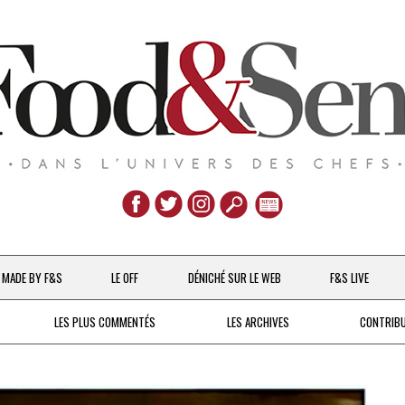
Aller
au
MADE BY F&S
LE OFF
DÉNICHÉ SUR LE WEB
F&S LIVE
contenu
CHEFS & ACTUALITÉS
LES PLUS COMMENTÉS
LES ARCHIVES
CONTRIB
UNE POULE SUR UN MUR
DE 2007 À 2015
À LA PETITE CUILLÈRE
DEPUIS 2016